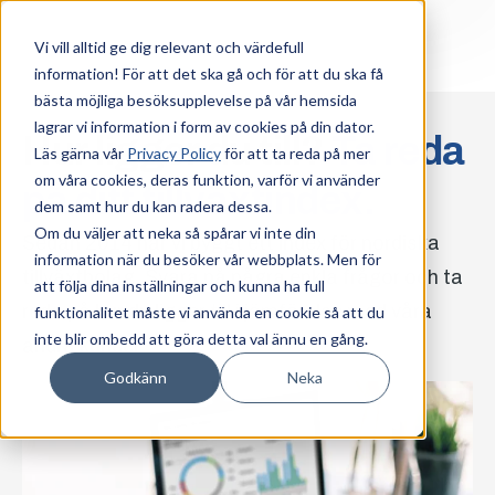
Vi vill alltid ge dig relevant och värdefull
information! För att det ska gå och för att du ska få
bästa möjliga besöksupplevelse på vår hemsida
lagrar vi information i form av cookies på din dator.
Hur ligger du till?
Ta reda
Läs gärna vår
Privacy Policy
för att ta reda på mer
om våra cookies, deras funktion, varför vi använder
på ditt tillväxtindex.
dem samt hur du kan radera dessa.
Om du väljer att neka så spårar vi inte din
Sedan 2014 har vi byggt ett index för nordiska
information när du besöker vår webbplats. Men för
tillväxtbolag. Svara på några enkla frågor och ta
att följa dina inställningar och kunna ha full
reda på hur du ligger till i jämförelse med våra
funktionalitet måste vi använda en cookie så att du
inte blir ombedd att göra detta val ännu en gång.
andra kunder.
Godkänn
Neka